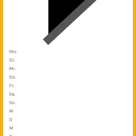
Mo.
Di.
Mi.
Do.
Fr.
Sa.
So.
M
D
M