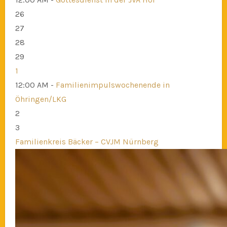
26
27
28
29
1
12:00 AM -
Familienimpulswochenende in
Öhringen/LKG
2
3
Familienkreis Bäcker – CVJM Nürnberg