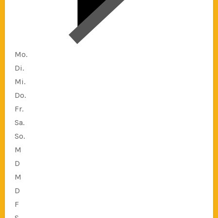
Mo.
Di.
Mi.
Do.
Fr.
Sa.
So.
M
D
M
D
F
S