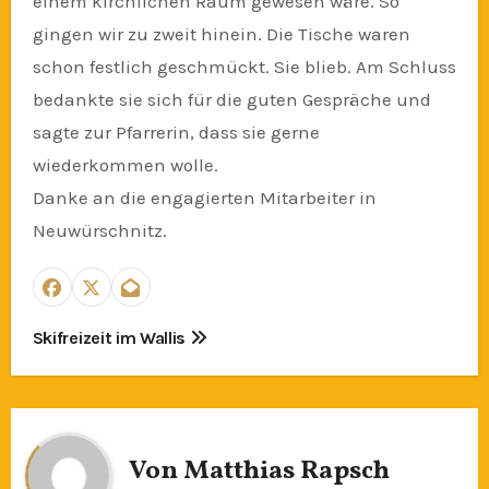
einem kirchlichen Raum gewesen wäre. So
gingen wir zu zweit hinein. Die Tische waren
schon festlich geschmückt. Sie blieb. Am Schluss
bedankte sie sich für die guten Gespräche und
sagte zur Pfarrerin, dass sie gerne
wiederkommen wolle.
Danke an die engagierten Mitarbeiter in
Neuwürschnitz.
Beitragsnavigation
Skifreizeit im Wallis
Von
Matthias Rapsch