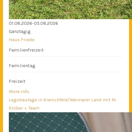
01.08.2026-05.08.2026
Ganztägig
Haus Friede
Familienfreizeit
Familientag
Freizeit
More Info
Legobautage in Kranichfeld/Weimarer Land mit M.
Klöber + Team