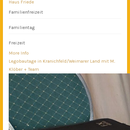
Haus Friede
Familienfreizeit
Familientag
Freizeit
More Info
Legobautage in Kranichfeld/Weimarer Land mit M.
Klöber + Team