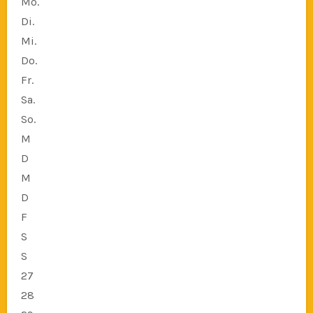
Mo.
Di.
Mi.
Do.
Fr.
Sa.
So.
M
D
M
D
F
S
S
27
28