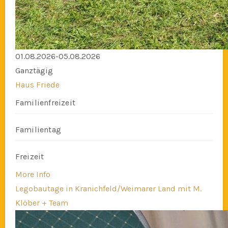
01.08.2026-05.08.2026
Ganztägig
Haus Friede
Familienfreizeit
Familientag
Freizeit
More Info
Legobautage in Kranichfeld/Weimarer Land mit M.
Klöber + Team