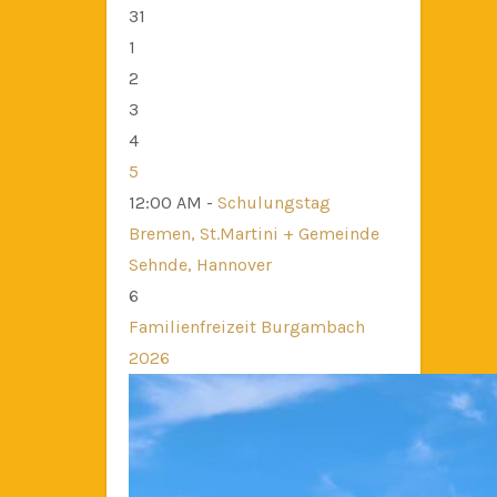
31
1
2
3
4
5
12:00 AM -
Schulungstag
Bremen, St.Martini + Gemeinde
Sehnde, Hannover
6
Familienfreizeit Burgambach
2026