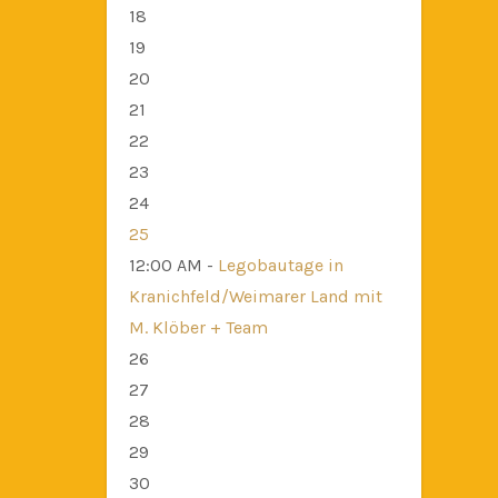
18
19
20
21
22
23
24
25
12:00 AM -
Legobautage in
Kranichfeld/Weimarer Land mit
M. Klöber + Team
26
27
28
29
30