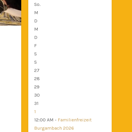
So.
M
D
M
D
F
S
S
27
28
29
30
31
1
12:00 AM -
Familienfreizeit
Burgambach 2026