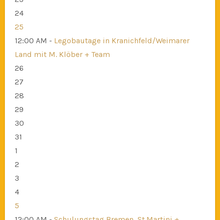
24
25
12:00 AM -
Legobautage in Kranichfeld/Weimarer
Land mit M. Klöber + Team
26
27
28
29
30
31
1
2
3
4
5
12:00 AM -
Schulungstag Bremen, St.Martini +