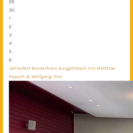
29
30
1
2
3
4
5
6
Jahresfest Bruderkreis Burgambach mit Matthias
Rapsch & Wolfgang Tost