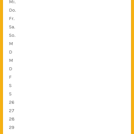
Mi.
Do.
Fr.
Sa.
So.
M
D
M
D
F
S
S
26
27
28
29