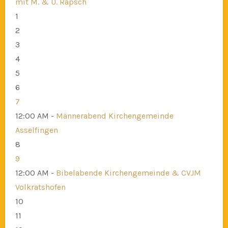
mit M. & U. Rapsch
1
2
3
4
5
6
7
12:00 AM -
Männerabend Kirchengemeinde
Asselfingen
8
9
12:00 AM -
Bibelabende Kirchengemeinde & CVJM
Volkratshofen
10
11