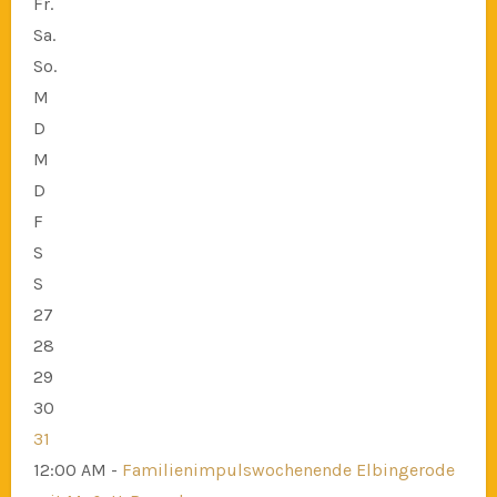
Fr.
Sa.
So.
M
D
M
D
F
S
S
27
28
29
30
31
12:00 AM -
Familienimpulswochenende Elbingerode