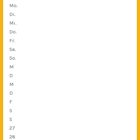
Mo.
Di.
Mi.
Do.
Fr.
Sa.
So.
M
D
M
D
F
S
S
27
28