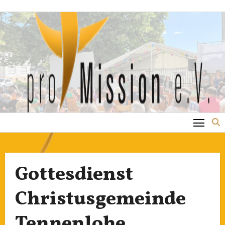
Zum
Inhalt
springen
Gottesdienst
Christusgemeinde
Tennenlohe