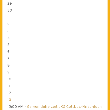
29
30
1
2
3
4
5
6
7
8
9
10
11
12
13
12:00 AM -
Gemeindefreizeit LKG Cottbus-Hirschluch