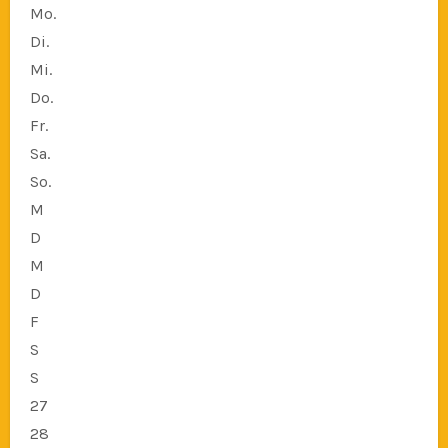
Mo.
Di.
Mi.
Do.
Fr.
Sa.
So.
M
D
M
D
F
S
S
27
28