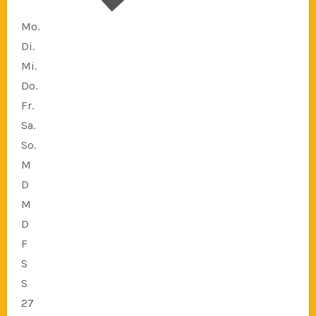
Mo.
Di.
Mi.
Do.
Fr.
Sa.
So.
M
D
M
D
F
S
S
27