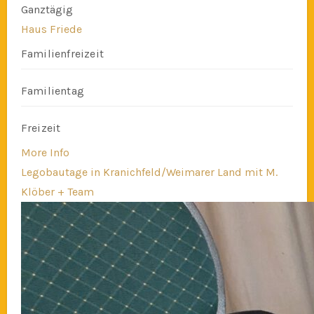
Ganztägig
Haus Friede
Familienfreizeit
Familientag
Freizeit
More Info
Legobautage in Kranichfeld/Weimarer Land mit M.
Klöber + Team