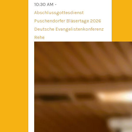
10:30 AM -
Abschlussgottesdienst
Puschendorfer Bläsertage 2026
Deutsche Evangelistenkonferenz
Rehe