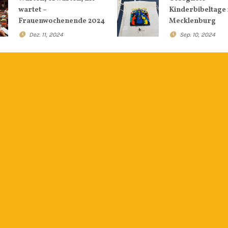
wartet –
Kinderbibeltage 
Frauenwochenende 2024
Mecklenburg
Dez. 11, 2024
Sep. 10, 2024