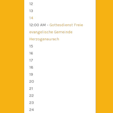
12
13
14
12:00 AM -
Gottesdienst Freie
evangelische Gemeinde
Herzogenaurach
15
16
17
18
19
20
21
22
23
24