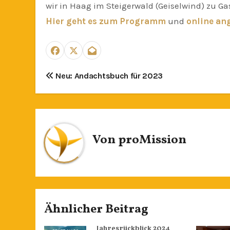
wir in Haag im Steigerwald (Geiselwind) zu G
Hier geht es zum Programm
und
online an
Beitragsnavigation
Neu: Andachtsbuch für 2023
Von
proMission
Ähnlicher Beitrag
Jahresrückblick 2024