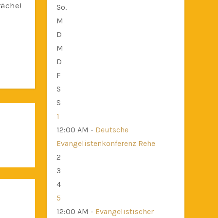
räche!
So.
M
D
M
D
F
S
S
1
12:00 AM -
Deutsche
Evangelistenkonferenz Rehe
2
3
4
5
12:00 AM -
Evangelistischer