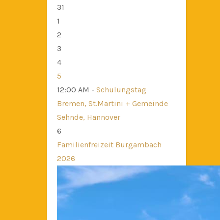
31
1
2
3
4
5
12:00 AM -
Schulungstag
Bremen, St.Martini + Gemeinde
Sehnde, Hannover
6
Familienfreizeit Burgambach
2026