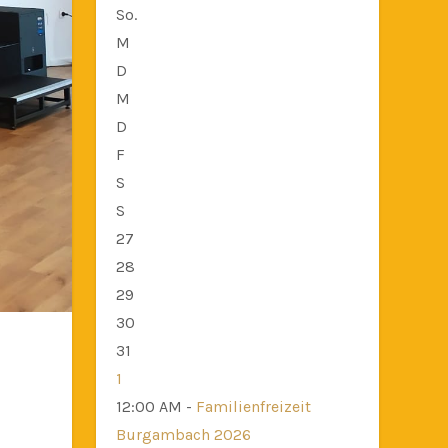
So.
M
D
M
D
F
S
S
27
28
29
30
31
1
12:00 AM -
Familienfreizeit
Burgambach 2026