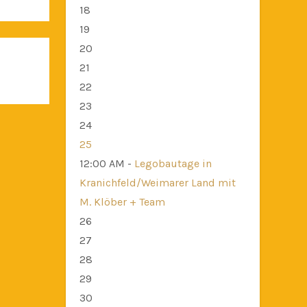
18
19
20
21
22
23
24
25
12:00 AM -
Legobautage in
Kranichfeld/Weimarer Land mit
M. Klöber + Team
26
27
28
29
30