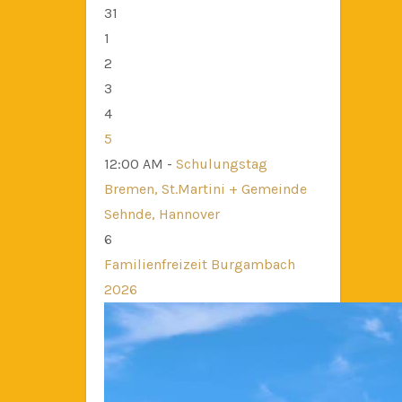
31
1
2
3
4
5
12:00 AM -
Schulungstag
Bremen, St.Martini + Gemeinde
Sehnde, Hannover
6
Familienfreizeit Burgambach
2026