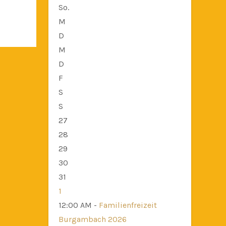
So.
M
D
M
D
F
S
S
27
28
29
30
31
1
12:00 AM -
Familienfreizeit
Burgambach 2026