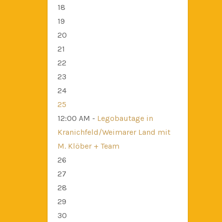
18
19
20
21
22
23
24
25
12:00 AM -
Legobautage in
Kranichfeld/Weimarer Land mit
M. Klöber + Team
26
27
28
29
30