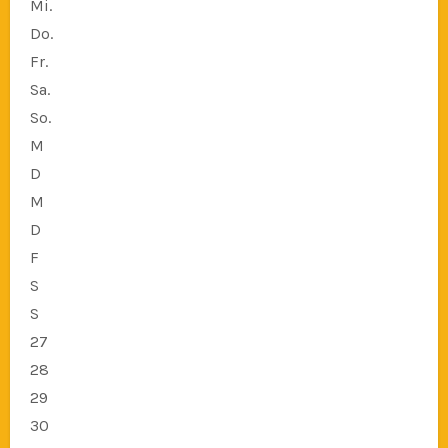
Mi.
Do.
Fr.
Sa.
So.
M
D
M
D
F
S
S
27
28
29
30