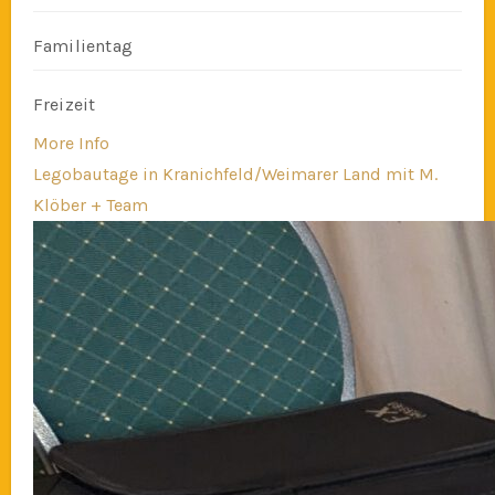
Familientag
Freizeit
More Info
Legobautage in Kranichfeld/Weimarer Land mit M.
Klöber + Team