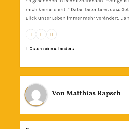
So geschehen in Rednitzhembach. Evangelist 
mich keiner sieht .“ Dabei betonte er, dass Go
Blick unser Leben immer mehr verändert. Dank
Beitragsnavigation
Ostern einmal anders
Von
Matthias Rapsch