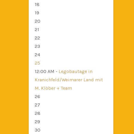
18
19
20
21
22
23
24
25
12:00 AM -
Legobautage in
Kranichfeld/Weimarer Land mit
M. Klöber + Team
26
27
28
29
30