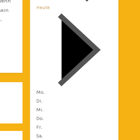
 wenn
Heute
sein
.
Mo.
Di.
Mi.
Do.
Fr.
Sa.