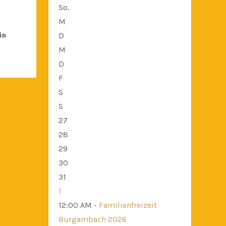
So.
M
in
D
M
D
F
S
S
27
28
29
30
31
1
12:00 AM -
Familienfreizeit
Burgambach 2026