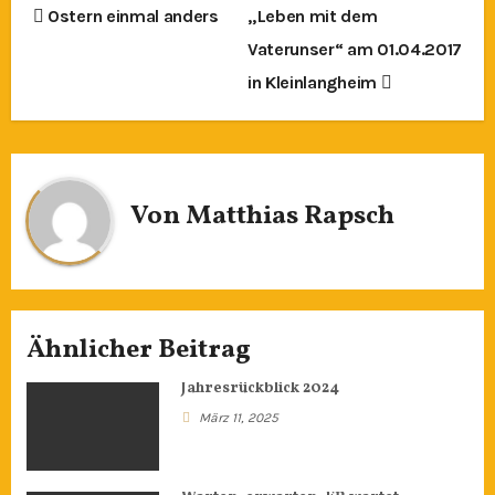
Beitragsnavigation
Ostern einmal anders
„Leben mit dem
Vaterunser“ am 01.04.2017
in Kleinlangheim
Von
Matthias Rapsch
Ähnlicher Beitrag
Jahresrückblick 2024
März 11, 2025