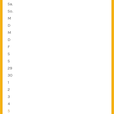
Sa.
So.
M
D
M
D
F
S
S
29
30
1
2
3
4
5