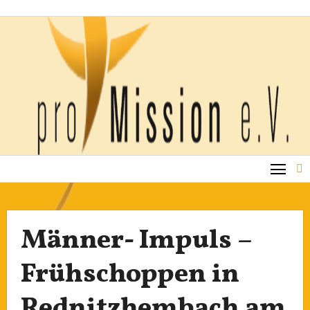
Zum
Inhalt
springen
Männer- Impuls –
Frühschoppen in
Rednitzhembach am