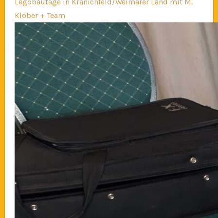
Legobautage in Kranichfeld/Weimarer Land mit M.
Klöber + Team