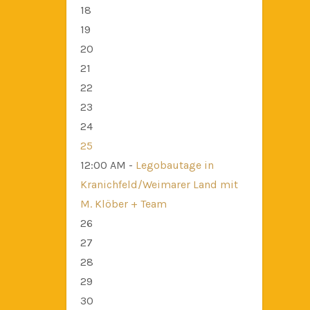
18
19
20
21
22
23
24
25
12:00 AM -
Legobautage in
Kranichfeld/Weimarer Land mit
M. Klöber + Team
26
27
28
29
30