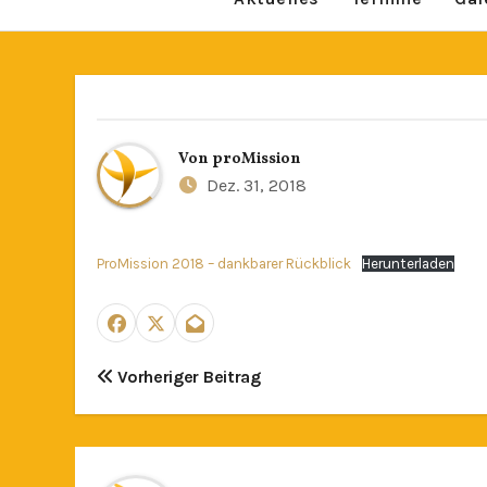
Von
proMission
Dez. 31, 2018
ProMission 2018 – dankbarer Rückblick
Herunterladen
Beitragsnavigation
Vorheriger Beitrag