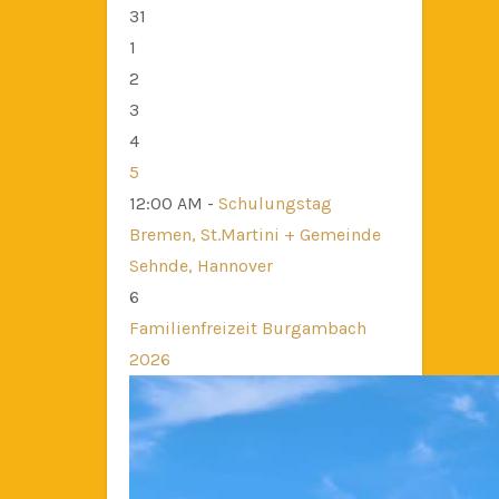
31
1
2
3
4
5
12:00 AM -
Schulungstag
Bremen, St.Martini + Gemeinde
Sehnde, Hannover
6
Familienfreizeit Burgambach
2026