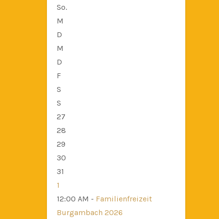
So.
M
D
M
D
F
S
S
27
28
29
30
31
1
12:00 AM -
Familienfreizeit
Burgambach 2026