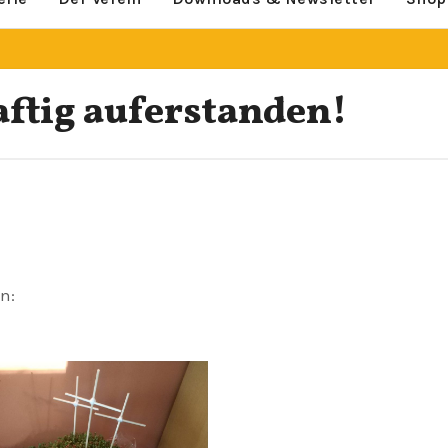
aftig auferstanden!
n: