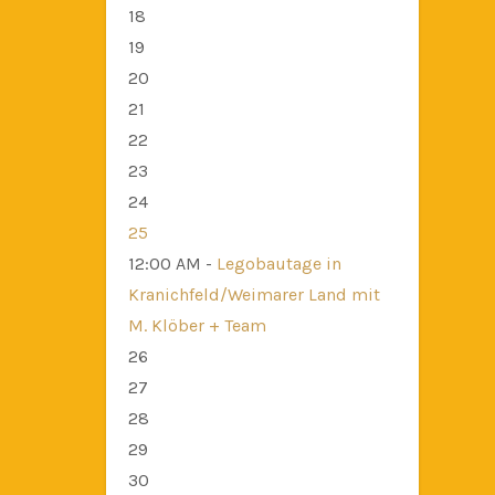
18
19
20
21
22
23
24
25
12:00 AM -
Legobautage in
Kranichfeld/Weimarer Land mit
M. Klöber + Team
26
27
28
29
30