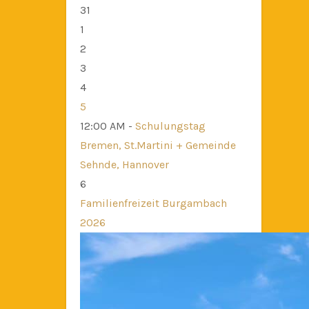
31
1
2
3
4
5
12:00 AM -
Schulungstag
Bremen, St.Martini + Gemeinde
Sehnde, Hannover
6
Familienfreizeit Burgambach
2026