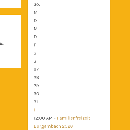
So.
M
D
M
D
in
F
S
S
27
28
29
30
31
1
12:00 AM -
Familienfreizeit
Burgambach 2026