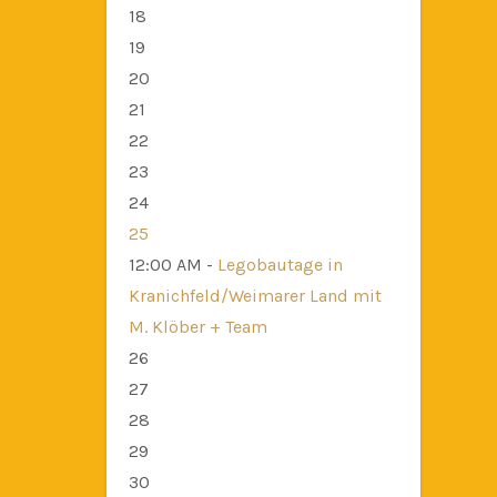
18
19
20
21
22
23
24
25
12:00 AM -
Legobautage in
Kranichfeld/Weimarer Land mit
M. Klöber + Team
26
27
28
29
30