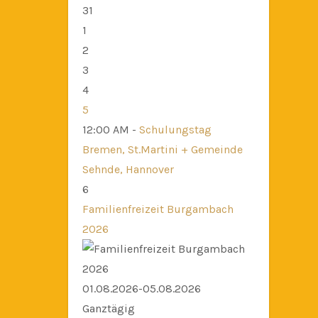
31
1
2
3
4
5
12:00 AM -
Schulungstag
Bremen, St.Martini + Gemeinde
Sehnde, Hannover
6
Familienfreizeit Burgambach
2026
01.08.2026-05.08.2026
Ganztägig