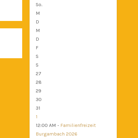
So.
M
D
M
D
F
S
S
27
28
29
30
31
1
12:00 AM -
Familienfreizeit
Burgambach 2026