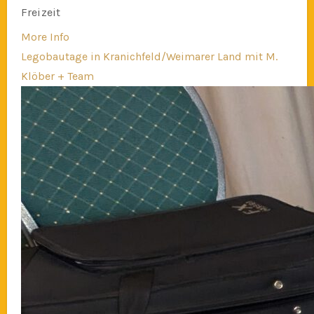
Freizeit
More Info
Legobautage in Kranichfeld/Weimarer Land mit M.
Klöber + Team