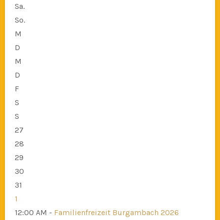
Sa.
So.
M
D
M
D
F
S
S
27
28
29
30
31
1
12:00 AM -
Familienfreizeit Burgambach 2026