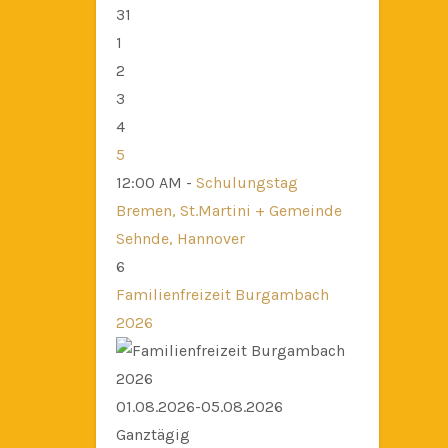
31
1
2
3
4
5
12:00 AM -
Schulungstag
Bremen, St.Martini + Gemeinde
Sehnde, Hannover
6
Familienfreizeit Burgambach
2026
01.08.2026-05.08.2026
Ganztägig