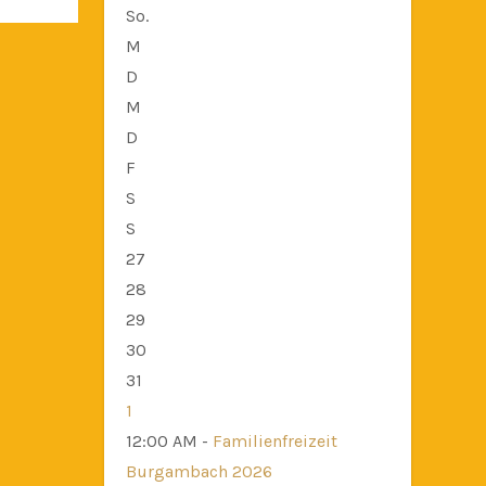
So.
M
D
M
D
F
S
S
27
28
29
30
31
1
12:00 AM -
Familienfreizeit
Burgambach 2026