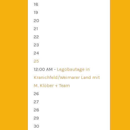
18
19
20
21
22
23
24
25
12:00 AM -
Legobautage in
Kranichfeld/Weimarer Land mit
M. Klöber + Team
26
27
28
29
30