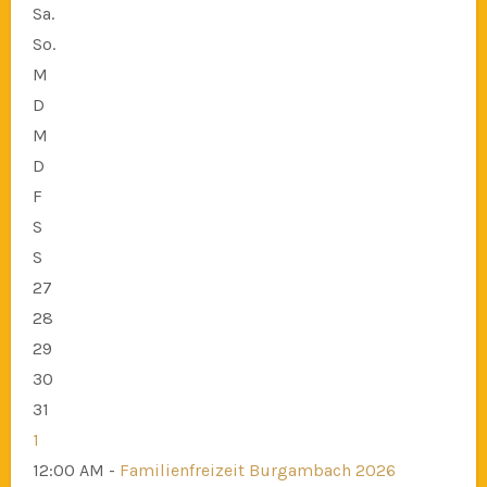
Sa.
So.
M
D
M
D
F
S
S
27
28
29
30
31
1
12:00 AM -
Familienfreizeit Burgambach 2026