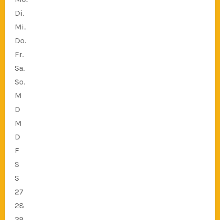
Di.
Mi.
Do.
Fr.
Sa.
So.
M
D
M
D
F
S
S
27
28
29