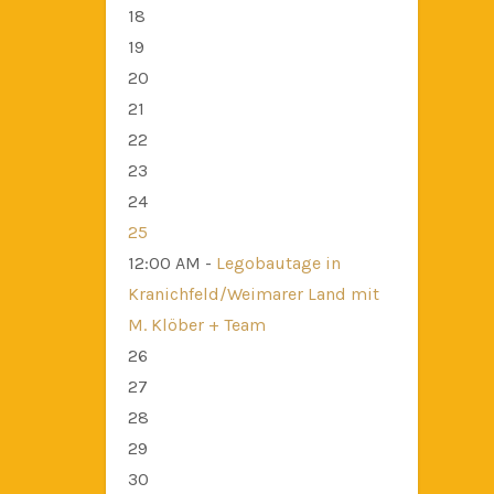
18
19
20
21
22
23
24
25
12:00 AM -
Legobautage in
Kranichfeld/Weimarer Land mit
M. Klöber + Team
26
27
28
29
30