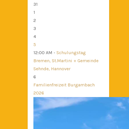
31
1
2
3
4
5
12:00 AM -
Schulungstag
Bremen, St.Martini + Gemeinde
Sehnde, Hannover
6
Familienfreizeit Burgambach
2026