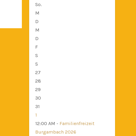
So.
M
D
M
D
F
S
S
27
28
29
30
31
1
12:00 AM -
Familienfreizeit
Burgambach 2026