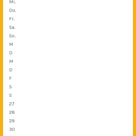
Mi.
Do.
Fr.
Sa.
So.
M
D
M
D
F
S
S
27
28
29
30