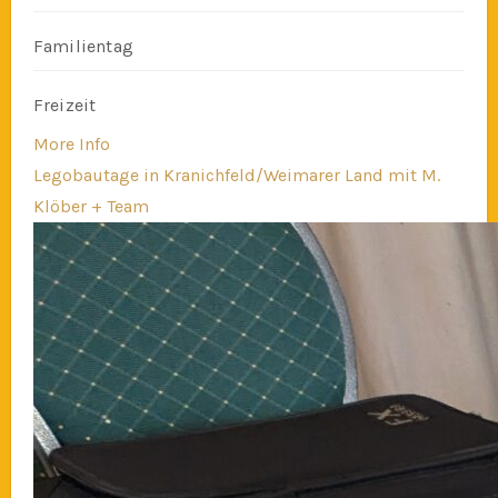
Familientag
Freizeit
More Info
Legobautage in Kranichfeld/Weimarer Land mit M.
Klöber + Team