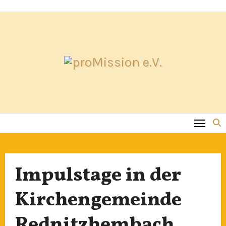
Zum
Inhalt
springen
Impulstage in der
Kirchengemeinde
Rednitzhembach