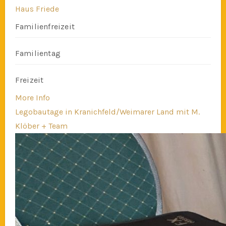
Haus Friede
Familienfreizeit
Familientag
Freizeit
More Info
Legobautage in Kranichfeld/Weimarer Land mit M.
Klöber + Team