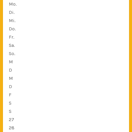
Mo.
Di.
Mi.
Do.
Fr.
Sa.
So.
M
D
M
D
F
S
S
27
28