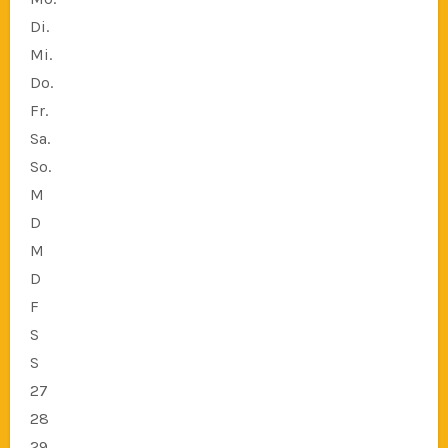
Di.
Mi.
Do.
Fr.
Sa.
So.
M
D
M
D
F
S
S
27
28
29