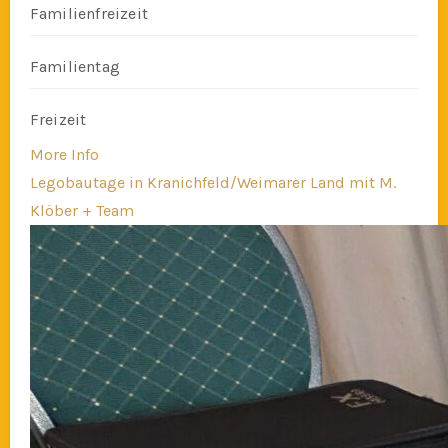
Familienfreizeit
Familientag
Freizeit
More Info
Legobautage in Kranichfeld/Weimarer Land mit M.
Klöber + Team