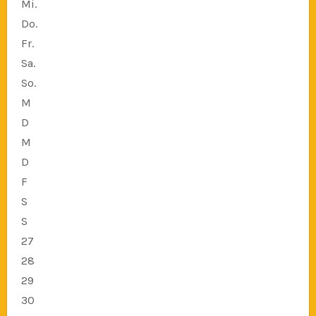
Mi.
Do.
Fr.
Sa.
So.
M
D
M
D
F
S
S
27
28
29
30